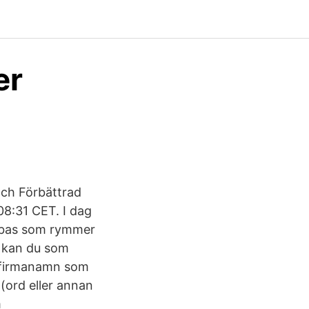
er
ch Förbättrad
8:31 CET. I dag
tabas som rymmer
g kan du som
h firmanamn som
 (ord eller annan
m