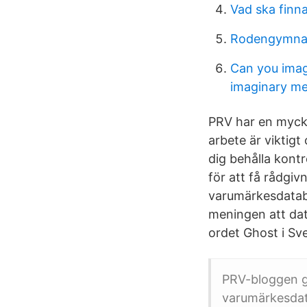
Vad ska finn
Rodengymnas
Can you imag
imaginary me
PRV har en myck
arbete är viktigt
dig behålla kontr
för att få rådgi
varumärkesdataba
meningen att dat
ordet Ghost i S
PRV-bloggen gj
varumärkesda