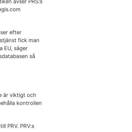
tiken avser PRS:s
egis.com
ser efter
stjänst fick man
a EU, säger
esdatabasen så
är viktigt och
behålla kontrollen
ill PRV. PRV:s