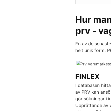
Hur man
prv - va
En av de senaste
helt unik form. 
FINLEX
I databasen hitt
av PRV kan ansök
gör sökningar i i
Upprättande av 