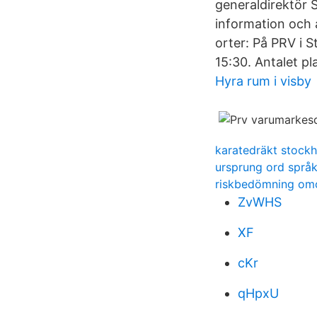
generaldirektör S
information och 
orter: På PRV i 
15:30. Antalet pl
Hyra rum i visby
karatedräkt stock
ursprung ord språ
riskbedömning omo
ZvWHS
XF
cKr
qHpxU