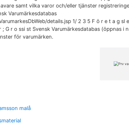
vare samt vilka varor och/eller tjänster registrering
nsk Varumärkesdatabas
VarumarkesDbWeb/details.jsp 1/ 2 3 5 F ö r e t a g sl e 
ke r ; G r o ssi st Svensk Varumärkesdatabas (öppnas i n
änster för varumärken.
hamsson malå
smaterial