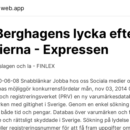
.web.app
Berghagens lycka eft
ierna - Expressen
lagen och la - FINLEX
-06-08 Snabblänkar Jobba hos oss Sociala medier o
s möjliggör konkurrensfördelar mån, nov 03, 2014 0
- och registreringsverket (PRV) en ny varumärkesda
ken med giltighet i Sverige. Genom en enkel söknin
a både tid och pengar. Databas över varumärken oc
de och rättsligt skyddade i Sverige. Sökning på lydelse
eller registreringsnummer för att få fram uppgifter o