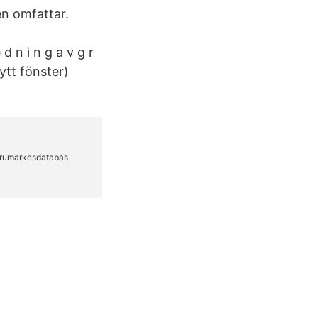
en omfattar.
d n i n g a v g r
ytt fönster)