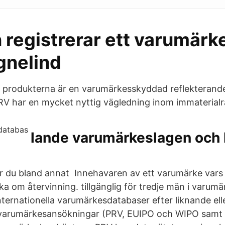
 registrerar ett varumärk
gnelind
 produkterna är en varumärkesskyddad reflekterand
PRV har en mycket nyttig vägledning inom immaterial
lande varumärkeslagen och l
ar du bland annat Innehavaren av ett varumärke vars
a om återvinning. tillgänglig för tredje män i varum
nternationella varumärkesdatabaser efter liknande ell
varumärkesansökningar (PRV, EUIPO och WIPO samt