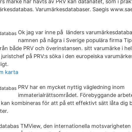
rs märke har hävts av PRV kan datanätet, som i prak
märkesdatabas. Varumärkesdatabaser. Saegis www.sa
Ok jag var inne på länders varumärkesdataba
namnen på några i Sverige populära firma Tip
rån både PRV och överinstansen. sitt varumärke i hel
juristchef på PRV:s söka i den europeiska varumärk
igt.
m karta
PRV har en mycket nyttig vägledning inom
immaterialrättsområdet. Förebyggande arbete 
kan kombineras för att på ett effektivt sätt låta dig 
ter.
databas TMView, den internationella motsvarigheten t