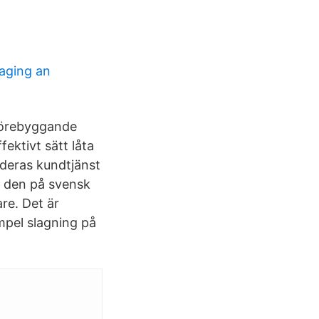
aging an
Förebyggande
fektivt sätt låta
 deras kundtjänst
r den på svensk
re. Det är
mpel slagning på