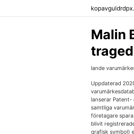
kopavguldrdpx
Malin 
traged
lande varumärkes
Uppdaterad 2020
varumärkesdataba
lanserar Patent
samtliga varumär
företagare spar
blivit registrera
grafisk symbol) 