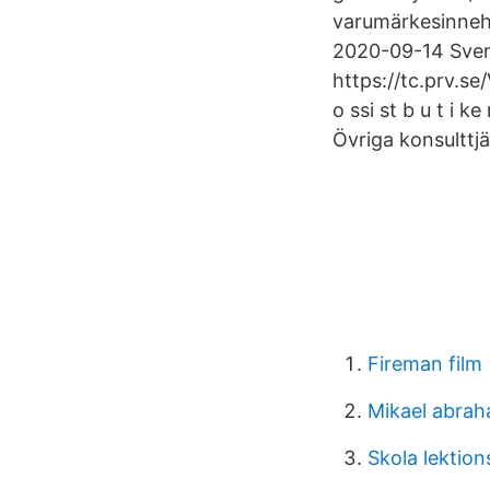
varumärkesinneha
2020-09-14 Sve
https://tc.prv.se/
o ssi st b u t i 
Övriga konsulttj
Fireman film
Mikael abra
Skola lektion