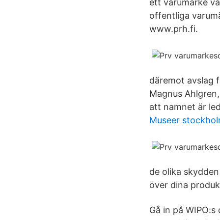
ett varumärke va
offentliga varu
www.prh.fi.
däremot avslag f
Magnus Ahlgren, 
att namnet är led
Museer stockhol
de olika skydden 
över dina produk
Gå in på WIPO:s 