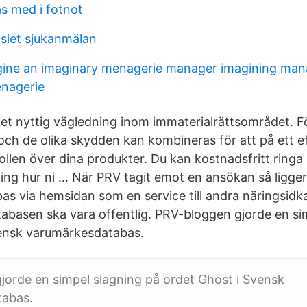
as med i fotnot
iet sjukanmälan
ine an imaginary menagerie manager imagining man
nagerie
et nyttig vägledning inom immaterialrättsområdet. 
 och de olika skydden kan kombineras för att på ett ef
ollen över dina produkter. Du kan kostnadsfritt ringa
vning hur ni … När PRV tagit emot en ansökan så ligge
s via hemsidan som en service till andra näringsidka
abasen ska vara offentlig. PRV-bloggen gjorde en si
vensk varumärkesdatabas.
orde en simpel slagning på ordet Ghost i Svensk
tabas.