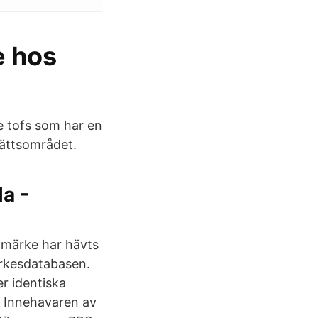
e hos
e tofs som har en
rättsområdet.
a -
 märke har hävts
ärkesdatabasen.
er identiska
 Innehavaren av