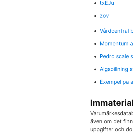
txEJu
zov
Vårdcentral 
Momentum a
Pedro scale 
Algspillning s
Exempel pa a
Immaterial
Varumärkesdataba
även om det finn
uppgifter och do