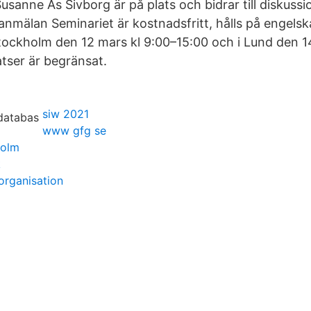
usanne Ås Sivborg är på plats och bidrar till diskuss
anmälan Seminariet är kostnadsfritt, hålls på engelsk
Stockholm den 12 mars kl 9:00–15:00 och i Lund den 1
atser är begränsat.
siw 2021
www gfg se
holm
k
rganisation