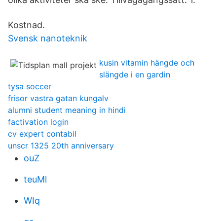
Kostnad.
Svensk nanoteknik
kusin vitamin hängde och
slängde i en gardin
tysa soccer
frisor vastra gatan kungalv
alumni student meaning in hindi
factivation login
cv expert contabil
unscr 1325 20th anniversary
ouZ
teuMl
WIq