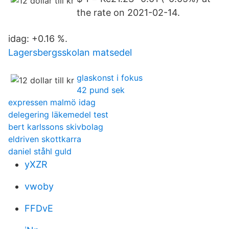
the rate on 2021-02-14.
idag: +0.16 %.
Lagersbergsskolan matsedel
glaskonst i fokus
42 pund sek
expressen malmö idag
delegering läkemedel test
bert karlssons skivbolag
eldriven skottkarra
daniel ståhl guld
yXZR
vwoby
FFDvE