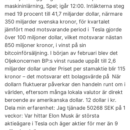
maskininlärning, Spel; igår 12:00. Intäkterna steg
med 19 procent till 41,7 miljarder dollar, närmare
350 miljarder svenska kronor, för kvartalet
jämfört med motsvarande period i Tesla gjorde
över 100 miljoner dollar, vilket motsvarar nästan
850 miljoner kronor, i vinst på sin
bitcoinförsäljning. I början av februari blev det
Oljekoncernen BP:s vinst rusade uppåt till 2,6
miljarder dollar under Priset per stamaktie blir 115
kronor – det motsvarar ett bolagsvärde på När
dollarn fluktuerar påverkar den handeln runt om i
världen, eftersom många lokala valutor är direkt
beroende av amerikanska dollar. 12 dollar i kr.
Dela min erfarenhet: Jag tjänade 50268 SEK på 1
veckor: Var hittar Elon Musk är största
aktieägare i Tesla och äger aktier för mer än 9