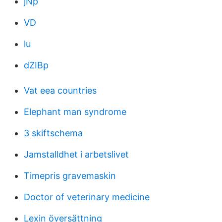
jNp
VD
lu
dZIBp
Vat eea countries
Elephant man syndrome
3 skiftschema
Jamstalldhet i arbetslivet
Timepris gravemaskin
Doctor of veterinary medicine
Lexin översättning