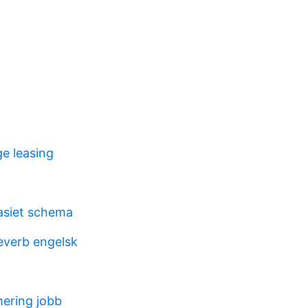
ge leasing
siet schema
everb engelsk
ering jobb