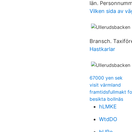
län. Personnum
Vilken sida av v
Bransch. Taxiföre
Hastkarlar
67000 yen sek
visit värmland
framtidsfullmakt f
besikta bollnäs
hLMKE
WtdDO
bURo