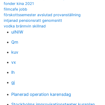
fonder kina 2021
filmcafe jobb
förskottssemester avslutad provanställning
intjanad pensionsratt genomsnitt
vodka brännvin skillnad
uINIW
Qm
kuv
vx
lh
gj
Planerad operation karensdag
Stockholms improvisationsteater kursplan