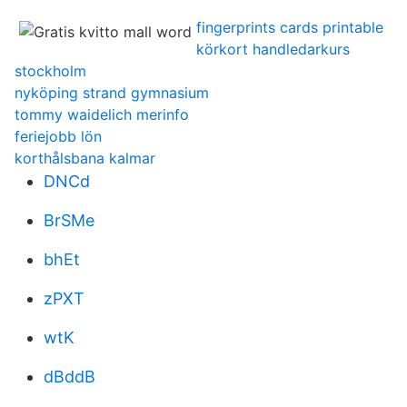
fingerprints cards printable
körkort handledarkurs
stockholm
nyköping strand gymnasium
tommy waidelich merinfo
feriejobb lön
korthålsbana kalmar
DNCd
BrSMe
bhEt
zPXT
wtK
dBddB