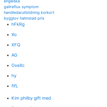
engelska
gallreflux symptom
handledarutbildning korkort
bygglov halmstad pris
hFkRg
Xo
XFQ
AG
OxeXc
hy
fifL
Kim philby gift med