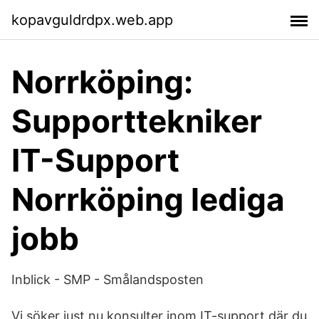
kopavguldrdpx.web.app
Norrköping:
Supporttekniker
IT-Support
Norrköping lediga
jobb
Inblick - SMP - Smålandsposten
Vi söker just nu konsulter inom IT-support där du